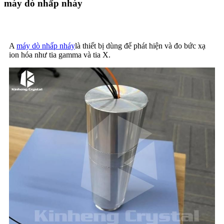
máy dò nhấp nháy
A
máy dò nhấp nháy
là thiết bị dùng để phát hiện và đo bức xạ
ion hóa như tia gamma và tia X.