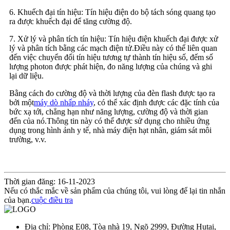
6. Khuếch đại tín hiệu: Tín hiệu điện do bộ tách sóng quang tạo
ra được khuếch đại để tăng cường độ.
7. Xử lý và phân tích tín hiệu: Tín hiệu điện khuếch đại được xử
lý và phân tích bằng các mạch điện tử.Điều này có thể liên quan
đến việc chuyển đổi tín hiệu tương tự thành tín hiệu số, đếm số
lượng photon được phát hiện, đo năng lượng của chúng và ghi
lại dữ liệu.
Bằng cách đo cường độ và thời lượng của đèn flash được tạo ra
bởi một
máy dò nhấp nháy
, có thể xác định được các đặc tính của
bức xạ tới, chẳng hạn như năng lượng, cường độ và thời gian
đến của nó.Thông tin này có thể được sử dụng cho nhiều ứng
dụng trong hình ảnh y tế, nhà máy điện hạt nhân, giám sát môi
trường, v.v.
Thời gian đăng: 16-11-2023
Nếu có thắc mắc về sản phẩm của chúng tôi, vui lòng để lại tin nhắn
của bạn.
cuộc điều tra
Địa chỉ: Phòng E08, Tòa nhà 19, Ngõ 2999, Đường Hutai,