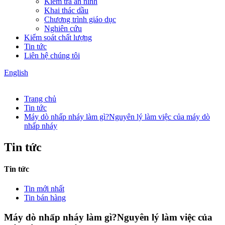
Kiểm tra an ninh
Khai thác dầu
Chương trình giáo dục
Nghiên cứu
Kiểm soát chất lượng
Tin tức
Liên hệ chúng tôi
English
Trang chủ
Tin tức
Máy dò nhấp nháy làm gì?Nguyên lý làm việc của máy dò
nhấp nháy
Tin tức
Tin tức
Tin mới nhất
Tin bán hàng
Máy dò nhấp nháy làm gì?Nguyên lý làm việc của