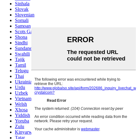
Sinhala
Slovak
Slovenian
Somali
Samoan
Scots Gaelic
Shona
Sindhi
Sundanese
Swahili
Tajik
Tamil
Telugu
Thai
Ukrainian
Urdu
Uzbek
Vietnamese
Welsh
Xhosa
Yiddish
Yoruba
Zulu
Kinyarwanda
Tatar