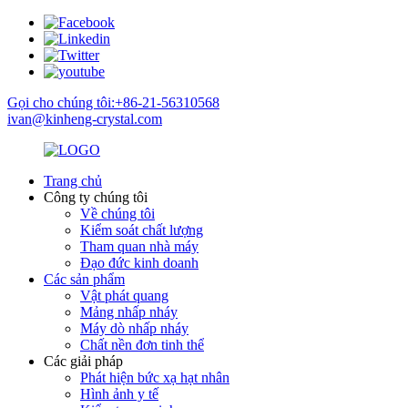
Gọi cho chúng tôi:+86-21-56310568
ivan@kinheng-crystal.com
Trang chủ
Công ty chúng tôi
Về chúng tôi
Kiểm soát chất lượng
Tham quan nhà máy
Đạo đức kinh doanh
Các sản phẩm
Vật phát quang
Mảng nhấp nháy
Máy dò nhấp nháy
Chất nền đơn tinh thể
Các giải pháp
Phát hiện bức xạ hạt nhân
Hình ảnh y tế