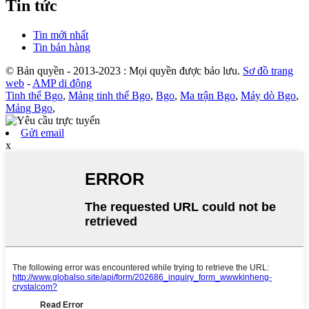
Tin tức
Tin mới nhất
Tin bán hàng
© Bản quyền - 2013-2023 : Mọi quyền được bảo lưu.
Sơ đồ trang
web
-
AMP di động
Tinh thể Bgo
,
Mảng tinh thể Bgo
,
Bgo
,
Ma trận Bgo
,
Máy dò Bgo
,
Mảng Bgo
,
Gửi email
x