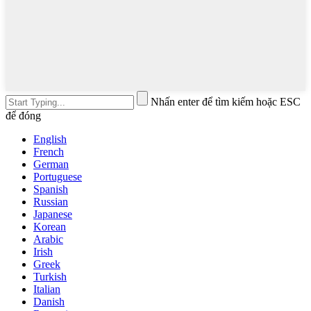
Nhấn enter để tìm kiếm hoặc ESC
để đóng
English
French
German
Portuguese
Spanish
Russian
Japanese
Korean
Arabic
Irish
Greek
Turkish
Italian
Danish