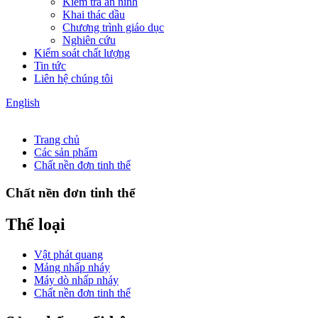
Kiểm tra an ninh
Khai thác dầu
Chương trình giáo dục
Nghiên cứu
Kiểm soát chất lượng
Tin tức
Liên hệ chúng tôi
English
Trang chủ
Các sản phẩm
Chất nền đơn tinh thể
Chất nền đơn tinh thể
Thể loại
Vật phát quang
Mảng nhấp nháy
Máy dò nhấp nháy
Chất nền đơn tinh thể