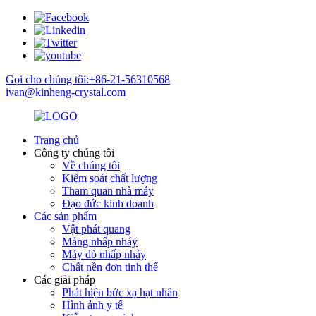
Gọi cho chúng tôi:+86-21-56310568
ivan@kinheng-crystal.com
Trang chủ
Công ty chúng tôi
Về chúng tôi
Kiểm soát chất lượng
Tham quan nhà máy
Đạo đức kinh doanh
Các sản phẩm
Vật phát quang
Mảng nhấp nháy
Máy dò nhấp nháy
Chất nền đơn tinh thể
Các giải pháp
Phát hiện bức xạ hạt nhân
Hình ảnh y tế