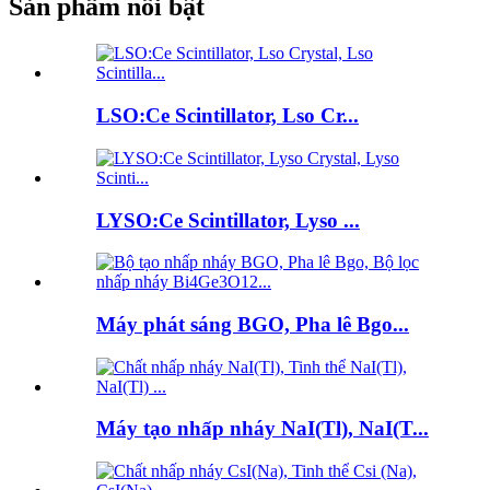
Sản phẩm nổi bật
LSO:Ce Scintillator, Lso Cr...
LYSO:Ce Scintillator, Lyso ...
Máy phát sáng BGO, Pha lê Bgo...
Máy tạo nhấp nháy NaI(Tl), NaI(T...