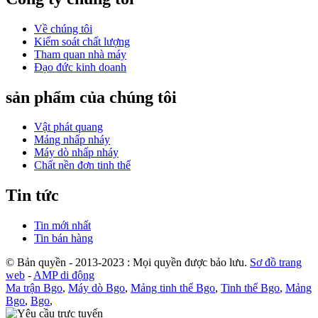
Về chúng tôi
Kiểm soát chất lượng
Tham quan nhà máy
Đạo đức kinh doanh
sản phẩm của chúng tôi
Vật phát quang
Mảng nhấp nháy
Máy dò nhấp nháy
Chất nền đơn tinh thể
Tin tức
Tin mới nhất
Tin bán hàng
© Bản quyền - 2013-2023 : Mọi quyền được bảo lưu.
Sơ đồ trang
web
-
AMP di động
Ma trận Bgo
,
Máy dò Bgo
,
Mảng tinh thể Bgo
,
Tinh thể Bgo
,
Mảng
Bgo
,
Bgo
,