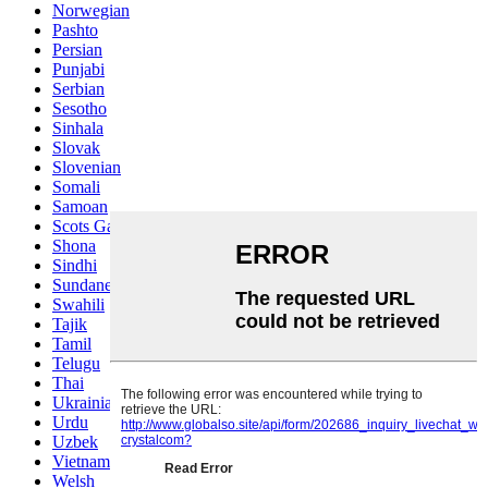
Norwegian
Pashto
Persian
Punjabi
Serbian
Sesotho
Sinhala
Slovak
Slovenian
Somali
Samoan
Scots Gaelic
Shona
Sindhi
Sundanese
Swahili
Tajik
Tamil
Telugu
Thai
Ukrainian
Urdu
Uzbek
Vietnamese
Welsh