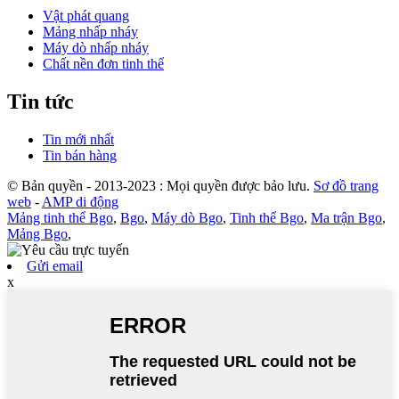
Vật phát quang
Mảng nhấp nháy
Máy dò nhấp nháy
Chất nền đơn tinh thể
Tin tức
Tin mới nhất
Tin bán hàng
© Bản quyền - 2013-2023 : Mọi quyền được bảo lưu.
Sơ đồ trang
web
-
AMP di động
Mảng tinh thể Bgo
,
Bgo
,
Máy dò Bgo
,
Tinh thể Bgo
,
Ma trận Bgo
,
Mảng Bgo
,
Gửi email
x