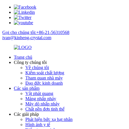
Gọi cho chúng tôi:+86-21-56310568
ivan@kinheng-crystal.com
Trang chủ
Công ty chúng tôi
Về chúng tôi
Kiểm soát chất lượng
Tham quan nhà máy
Đạo đức kinh doanh
Các sản phẩm
Vật phát quang
Mảng nhấp nháy
Máy dò nhấp nháy
Chất nền đơn tinh thể
Các giải pháp
Phát hiện bức xạ hạt nhân
Hình ảnh y tế