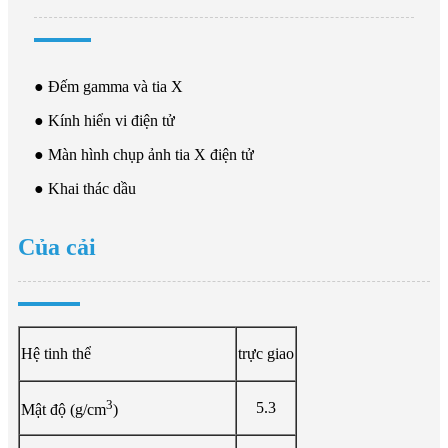
● Đếm gamma và tia X
● Kính hiển vi điện tử
● Màn hình chụp ảnh tia X điện tử
● Khai thác dầu
Của cải
Hệ tinh thể
trực giao
3
5.3
Mật độ (g/cm
)