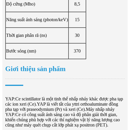
Độ cứng (Mho)
8,5
Năng suất ánh sáng (photon/keV)
15
Thời gian phân rã (ns)
30
Bước sóng (nm)
370
Giơi thiệu sản phẩm
YAP:Ce scintillator là một tinh thể nhấp nháy khác được pha tạp
các ion xeri (Ce).YAP là viết tắt của yttri orthoaluminate đồng
pha tạp với praseodymium (Pr) và xeri (Ce).Máy nhấp nháy
YAP:Ce có công suất ánh sáng cao và độ phân giải thời gian,
khiến chúng phù hợp với các thí nghiệm vật lý năng lượng cao
cũng như máy quét chụp cắt lớp phát xạ positron (PET).