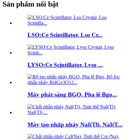
Sản phẩm nổi bật
LSO:Ce Scintillator, Lso Cr...
LYSO:Ce Scintillator, Lyso ...
Máy phát sáng BGO, Pha lê Bgo...
Máy tạo nhấp nháy NaI(Tl), NaI(T...