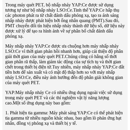
Trong máy quét PET, bộ nhấp nháy YAP:Ce được sử dụng
tương tự như bộ nhấp nháy LSO:Ce.Tinh thể YAP:Ce hấp thụ
các photon phát ra từ chất đánh dấu phóng xạ, tạo ra ánh sáng
nhấp nháy được phát hiện bởi ống nhân quang (PMT).Sau đó,
PMT chuyển đổi tín hiệu nhấp nháy thành dữ liệu số, dữ liệu này
được xử lý để tạo ra hình ảnh về sự phân bố chất đánh dấu
phóng xạ.
Máy nhấp nháy YAP:Ce được ưa chuộng hơn máy nhấp nháy
LSO:Ce vì thời gian phản hồi nhanh hơn, giúp cải thiện độ phân
giải thời gian của máy quét PET.Chúng cũng có hằng số thời
gian phân rã thấp, làm giảm tác động của sự tích tụ và thời gian
chết trong thiết bị điện tử.Tuy nhiên, máy nhấp nháy YAP:Ce đắt
tiền hơn để sản xuất và có mật độ thấp hơn so với máy nhấp
nháy LSO:Ce, điều này ảnh hưởng đến độ phân giải không gian
của máy quét PET.
YAP:Máy nhấp nháy Ce có nhiều ứng dụng ngoài việc sử dụng
trong máy quét PET và các thí nghiệm vật lý năng lượng
cao.Một số ứng dụng này bao gồm:
1. Phát hiện tia gamma: Máy phát sáng YAP:Ce có thể phát hiện
tia gamma từ nhiều nguồn khác nhau, bao gồm lò phản ứng hạt
nhân, đồng vị phóng xạ và thiết bị y tế.