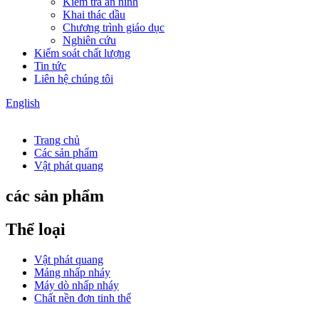
Kiểm tra an ninh
Khai thác dầu
Chương trình giáo dục
Nghiên cứu
Kiểm soát chất lượng
Tin tức
Liên hệ chúng tôi
English
Trang chủ
Các sản phẩm
Vật phát quang
các sản phẩm
Thể loại
Vật phát quang
Mảng nhấp nháy
Máy dò nhấp nháy
Chất nền đơn tinh thể